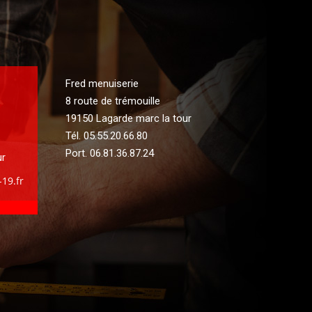
Fred menuiserie
8 route de trémouille
19150 Lagarde marc la tour
Tél.
05.55.20.66.80
Port.
06.81.36.87.24
ur